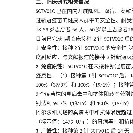
二、临床研究相关情况
已在国内开展随机、双盲、安慰
SCTV01C
过新冠疫苗的健康人群中的安全性、耐受
岁志愿者
人，
岁以上志愿者
18-59
56
60
2
目前已完成
期临床接种
针
后
I
2
SCTV01C
安全性
：接种
针
的安全性良
1.
2
SCTV01C
度副反应，与文献报道的接种
针新冠灭
2
免疫原性：
在未接种新冠疫苗
2.
SCTV01C
疫原性，（
）接种第
针
后，
1
1
SCTV01C
1
（
）和
（
）；接种
100%
37/37
100%
19/19
个疫苗株的真病毒中和抗体阳转率分别
2
别达到
（
）和
（
）
94.7%
18/19
100%
19/19
阿尔法和贝塔的真病毒中和抗体滴度超
（标示值：
）的真病毒中和抗
1473 IU/ml
广谱性：
接种第
针
后
天
3.
2
SCTV01C
14