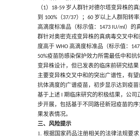
（
）
岁人群针对德尔塔变异株的真
1
18-59
到
（
）；
岁以上人群阳转
100%
37/37
60
高滴度标准品（标示值：
）的
1473 IU/ml
群针对奥密克戎变异株的真病毒交叉中和
度高于
高滴度标准品（标示值：
WHO
147
疫苗防感染保护效力所需最低中和抗
50%
变异株设计，但已发表的临床前研究结果
主要变异株交叉中和的突出广谱性，有望
抗体滴度的广谱疫苗，初步显示达到疫苗
基于上述
期临床研究的积极结果，公司
I
步开展，包括基于不同路径新冠疫苗的序
果发表情况。
三、风险提示
1. 根据国家药品注册相关的法律法规要