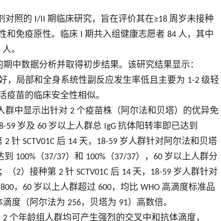
剂对照的
期临床研究，旨在评价其在
周岁未接种
I/II
≥18
性和免疫原性。临床
期共入组健康志愿者
人，其中
I
84
人。
8
的期中数据分析并取得初步结果。该研究结果显示：
好，局部和全身系统性副反应发生率低且主要为
级轻
1-2
活疫苗的临床安全性相似。
人群中显示出针对
个疫苗株（阿尔法和贝塔）的优异免
2
岁及
岁以上人群总
抗体阳转率即已达到
8-59
60
IgG
第
针
后
天，
岁人群针对阿尔法和贝塔
2
SCTV01C
14
18-59
达到
（
）和
（
），
岁以上人群分
100%
37/37
100%
37/37
60
；（
）接种第
针
后
天，
岁人群针对
2
2
SCTV01C
14
18-59
过
，
岁以上人群超过
，均比
高滴度标准品
800
60
600
WHO
体滴度（阿尔法为
，贝塔为
）高数倍。
256
91
，
个年龄组人群均可产生强烈的交叉中和抗体滴度，
2