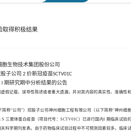
验取得积极结果
细胞生物技术集团股份公司
控股子公司
价新冠疫苗
2
SCTV01C
验
期研究期中分析结果的公告
I
何虚假记载、误导性陈述或者重大遗漏，并对其内容的真实性、准确性
下简称
“公司”）控股子公司神州细胞工程有限公司（以下简称“神州细
异株 S 三聚体蛋白疫苗（项目代号：SCTV01C）已进行国内I 期临床试验
相关科学期刊发表。由于药物临床试验过程中不可预测因素较多，临床