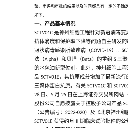
验、审评和审批的结果以及时间都具有一定的不确
如下：
一、产品基本情况
是神州细胞工程针对新冠病毒变
SCTV01C
抗体滴度和保护率下降等问题自主研发
冠状病毒感染所致疾病（
）。
COVID-19
SC
法（
）和贝塔（
）的重组
三聚
Alpha
Beta
S
的水包油新型佐剂。此外，神州细胞工
品
，其抗原成分增加了最新流行
SCTV01E
三聚体蛋白抗原。有关
和
SCTV01C
SCTV0
日、
月
日在上海证券交易所网站
28
5
25
股份公司自愿披露关于控股子公司产品
S
（公告编号：
）及《北京神州细
2022-020
获得约旦
期临床试验批件的公
SCTV01E
II