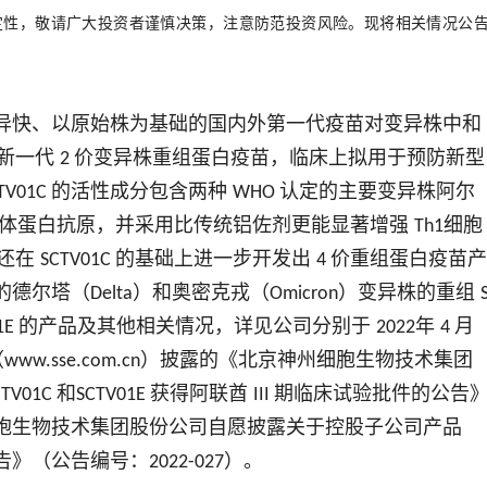
定性，敬请广大投资者谨慎决策，注意防范投资风险。现将相关情况公
异快、以原始株为基础的国内外第一代疫苗对变异株中和
的新一代
价变异株重组蛋白疫苗，临床上拟用于预防新型
2
的活性成分包含两种
认定的主要变异株阿尔
TV01C
WHO
体蛋白抗原，并采用比传统铝佐剂更能显著增强
细胞
Th1
程还在
的基础上进一步开发出
价重组蛋白疫苗产
SCTV01C
4
的德尔塔（
）和奥密克戎（
）变异株的重组
Delta
Omicron
的产品及其他相关情况，详见公司分别于
年
月
1E
2022
4
（
）披露的《北京神州细胞生物技术集团
www.sse.com.cn
和
获得阿联酋
期临床试验批件的公告
CTV01C
SCTV01E
III
胞生物技术集团股份公司自愿披露关于控股子公司产品
告》（公告编号：
）。
2022-027