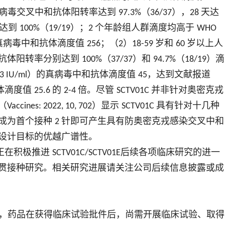
病毒交叉中和抗体阳转率达到
（
），
天达
97.3%
36/37
28
率达到
（
）；
个年龄组人群滴度均高于
100%
19/19
2
WHO
真病毒中和抗体滴度值
；（
）
岁和
岁以上人
256
2
18-59
60
抗体阳转率分别达到
（
）和
（
）滴
100%
37/37
94.7%
18/19
）的真病毒中和抗体滴度值
，达到文献报道
3 IU/ml
45
体滴度值
的
倍。尽管
并非针对奥密克戎
25.6
2-4
SCTV01C
（
）显示
具有针对十几种
Vaccines: 2022, 10, 702
SCTV01C
成为首个接种
针即可产生具有防奥密克戎感染交叉中和
2
设计目标的优越广谱性。
正在积极推进
后续各项临床研究的进一
SCTV01C/SCTV01E
贯接种研究。相关研究进展请关注公司后续信息披露或成
求，药品在获得临床试验批件后，尚需开展临床试验、取得