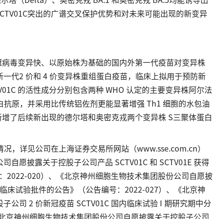
 SCTV01C突出的广谱交叉保护优势和对未来可能出现的新变异
程针对新冠病毒变异快、以原始株为基础的国内外第一代疫苗对变异株
一代2 价和 4 价变异株重组蛋白疫苗，临床上拟用于预防新
TV01C 的活性成分分别包含两种 WHO 认定的主要变异株阿尔法
体蛋白抗原，并采用比传统铝佐剂更能显著增强 Th1 细胞的水包油
基础上新增了后续新出现的德尔塔和奥密克戎两个变异株 S三聚体蛋白
相关情况，详见公司在上海证券交易所网站（www.sse.com.cn）
披露关于控股子公司产品 SCTV01C 和 SCTV01E 获得
号：2022-020）、《北京神州细胞生物技术集团股份公司自愿披
 期临床试验批件的公告》（公告编号：2022-027）、《北京神
 2 价新冠疫苗 SCTV01C 国内临床试验 I 期研究期中分
、《北京神州细胞生物技术集团股份公司自愿披露关于控股子公司