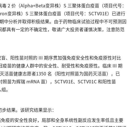
2 价（Alpha+Beta变异株）S 三聚体蛋白疫苗（项目代号：
a+Omicron变异株）S 三聚体蛋白疫苗（项目代号：SCTV01E）已进行
验的期中分析并取得积极结果。由于药物临床试验过程中不可预测因
间都具有一定的不确定性，敬请广大投资者谨慎决策，注意防范
机、双盲、阳性苗对照的 III 期序贯加强免疫安全性和免疫原性对比
疫苗的健康人群中的安全性、耐受性和免疫原性。临床 III 期
 剂灭活苗健康志愿者1350 名（阳性对照苗为国药灭活苗），已
对照苗为辉瑞 mRNA 苗），SCTV01E、SCTV01C 和阳性苗
配入组。
初步结果。该研究结果显示：
1E序贯加强免疫的安全性良好，局部和全身系统性副反应发生率低且主要