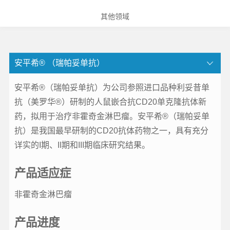
其他领域
安平希® （瑞帕妥单抗）
安平希®（瑞帕妥单抗）为公司参照进口品种利妥昔单
抗（美罗华®）研制的人鼠嵌合抗CD20单克隆抗体新
药，拟用于治疗非霍奇金淋巴瘤。安平希®（瑞帕妥单
抗）是我国最早研制的CD20抗体药物之一，具有充分
详实的I期、II期和III期临床研究结果。
产品适应症
非霍奇金淋巴瘤
产品进度