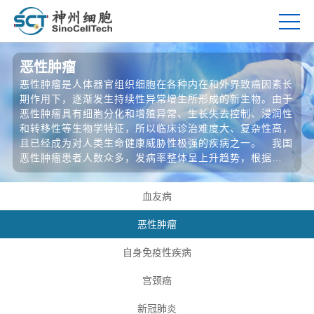
恶性肿瘤
恶性肿瘤是人体器官组织细胞在各种内在和外界致癌因素长
期作用下，逐渐发生持续性异常增生所形成的新生物。由于
恶性肿瘤具有细胞分化和增殖异常、生长失去控制、浸润性
和转移性等生物学特征，所以临床诊治难度大、复杂性高，
且已经成为对人类生命健康威胁性极强的疾病之一。 我国
恶性肿瘤患者人数众多，发病率整体呈上升趋势，根据
Frost & Sullivan的统计及预测，我国恶性肿瘤患者人数从
2014年的384
血友病
恶性肿瘤
自身免疫性疾病
宫颈癌
新冠肺炎